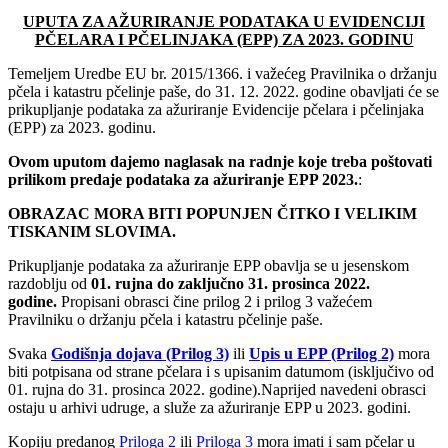
UPUTA ZA AŽURIRANJE PODATAKA U EVIDENCIJI
PČELARA I PČELINJAKA (EPP) ZA 2023. GODINU
Temeljem Uredbe EU br. 2015/1366. i važećeg Pravilnika o držanju
pčela i katastru pčelinje paše, do 31. 12. 2022. godine obavljati će se
prikupljanje podataka za ažuriranje Evidencije pčelara i pčelinjaka
(EPP) za 2023. godinu.
Ovom uputom dajemo naglasak na radnje koje treba poštovati
prilikom predaje podataka za ažuriranje EPP 2023.
:
OBRAZAC MORA BITI POPUNJEN ČITKO I VELIKIM
TISKANIM SLOVIMA.
Prikupljanje podataka za ažuriranje EPP obavlja se u jesenskom
razdoblju od
01. rujna do zaključno 31. prosinca 2022.
godine.
Propisani obrasci čine prilog 2 i prilog 3 važećem
Pravilniku o držanju pčela i katastru pčelinje paše.
Svaka
Godišnja dojava (Prilog 3)
ili
Upis u EPP (Prilog 2)
mora
biti potpisana od strane pčelara i s upisanim datumom (isključivo od
01. rujna do 31. prosinca 2022. godine).Naprijed navedeni obrasci
ostaju u arhivi udruge, a služe za ažuriranje EPP u 2023. godini.
Kopiju predanog
Priloga 2
ili
Priloga 3
mora imati i sam pčelar u