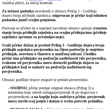
vlastitoj arhivi, za slučaj kontrola.
Za točnost podatka
navedenih u obrascu Prilog 3 - Godišnja
dojava broja pčelinjih zajednica,
odgovoran je pčelar koji istinitost
podataka jamči svojim potpisom.
Pozivaju se pčelari da u naprijed navedene obrasce upisuju t
renutno
stanje broja pčelinjih zajednica na svojim pčelinjacima (pčelinje
zajednice spremne za prezimljavanje).
Svaki pčelar dužan je predati Prilog 3 - Godišnja dojava broja
pčelinjih zajednica povjereniku na čijem području je smješten
pčelinjak, neovisno o članstvu u matičnoj udruzi. Ukoliko
pčelar ima pčelinjake na području nadležnosti više povjerenika,
svakome od povjerenika mora dostaviti godišnju dojavu za
pčelinjak/e koji se nalazi/e na području nadležnosti tog
povjerenika.
Obrazac godišnje dojave moguće je predati povjereniku:
- OSOBNO
, pčelar predaje original obrasca (Prilog 3) u
terminima koje odredi udruga/povjerenik ili po dogovoru s
povjerenikom,
a na kopiju koju zadržava pčelar, povjerenik
mora staviti svoj potpis i datum u svrhu potvrde primitka.