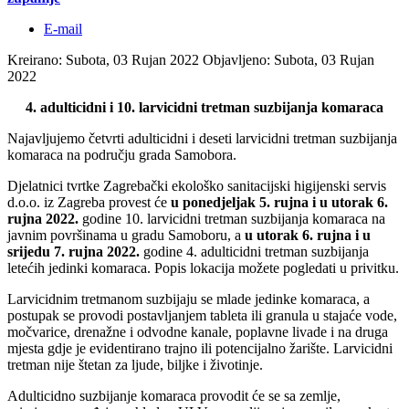
E-mail
Kreirano: Subota, 03 Rujan 2022
Objavljeno: Subota, 03 Rujan
2022
4. adulticidni i 10. larvicidni tretman suzbijanja komaraca
Najavljujemo četvrti adulticidni i deseti larvicidni tretman suzbijanja
komaraca na području grada Samobora.
Djelatnici tvrtke Zagrebački ekološko sanitacijski higijenski servis
d.o.o. iz Zagreba provest će
u ponedjeljak 5. rujna i u utorak 6.
rujna 2022.
godine 10. larvicidni tretman suzbijanja komaraca na
javnim površinama u gradu Samoboru, a
u utorak 6. rujna i u
srijedu 7. rujna 2022.
godine 4. adulticidni tretman suzbijanja
letećih jedinki komaraca. Popis lokacija možete pogledati u privitku.
Larvicidnim tretmanom suzbijaju se mlade jedinke komaraca, a
postupak se provodi postavljanjem tableta ili granula u stajaće vode,
močvarice, drenažne i odvodne kanale, poplavne livade i na druga
mjesta gdje je evidentirano trajno ili potencijalno žarište. Larvicidni
tretman nije štetan za ljude, biljke i životinje.
Adulticidno suzbijanje komaraca provodit će se sa zemlje,