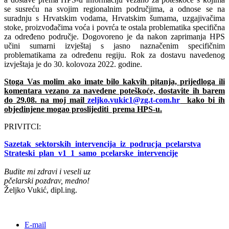
se susreću na svojim regionalnim područjima, a odnose se na
suradnju s Hrvatskim vodama, Hrvatskim šumama, uzgajivačima
stoke, proizvođačima voća i povrća te ostala problematika specifična
za određeno područje. Dogovoreno je da nakon zaprimanja HPS
učini sumarni izvještaj s jasno naznačenim specifičnim
problematikama za određenu regiju. Rok za dostavu navedenog
izvještaja je do 30. kolovoza 2022. godine.
Stoga Vas molim ako imate bilo kakvih pitanja, prijedloga ili
komentara vezano za navedene poteškoće, dostavite ih barem
do 29.08. na moj mail
zeljko.vukic1@zg.t-com.hr
kako bi ih
objedinjene mogao proslijediti prema HPS-u.
PRIVITCI:
Sazetak_sektorskih_intervencija_iz_podrucja_pcelarstva
Strateski_plan_v1_1_samo_pcelarske_intervencije
Budite mi zdravi i veseli uz
pčelarski pozdrav, medno!
Željko Vukić, dipl.ing.
E-mail