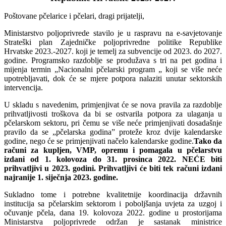
Poštovane pčelarice i pčelari, dragi prijatelji,
Ministarstvo poljoprivrede stavilo je u raspravu na e-savjetovanje
Strateški plan Zajedničke poljoprivredne politike Republike
Hrvatske 2023.-2027. koji je temelj za subvencije od 2023. do 2027.
godine. Programsko razdoblje se produžava s tri na pet godina i
mijenja termin „Nacionalni pčelarski program „ koji se više neće
upotrebljavati, dok će se mjere potpora nalaziti unutar sektorskih
intervencija.
U skladu s navedenim, primjenjivat će se nova pravila za razdoblje
prihvatljivosti troškova da bi se ostvarila potpora za ulaganja u
pčelarskom sektoru, pri čemu se više neće primjenjivati dosadašnje
pravilo da se „pčelarska godina” proteže kroz dvije kalendarske
godine, nego će se primjenjivati načelo kalendarske godine.
Tako da
računi za kupljen, VMP, opremu i pomagala u pčelarstvu
izdani od 1. kolovoza do 31. prosinca 2022. NEĆE biti
prihvatljivi u 2023. godini. Prihvatljivi će biti tek računi izdani
najranije 1. siječnja 2023. godine.
Sukladno tome i potrebne kvalitetnije koordinacija državnih
institucija sa pčelarskim sektorom i poboljšanja uvjeta za uzgoj i
očuvanje pčela, dana 19. kolovoza 2022. godine u prostorijama
Ministarstva poljoprivrede održan je sastanak ministrice