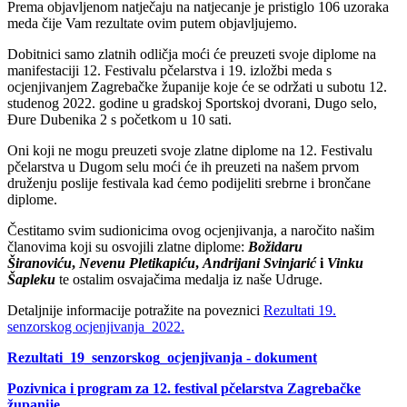
Prema objavljenom natječaju na natjecanje je pristiglo 106 uzoraka
meda čije Vam rezultate ovim putem objavljujemo.
Dobitnici samo zlatnih odličja moći će preuzeti svoje diplome na
manifestaciji 12. Festivalu pčelarstva i 19. izložbi meda s
ocjenjivanjem Zagrebačke županije koje će se održati u subotu 12.
studenog 2022. godine u gradskoj Sportskoj dvorani, Dugo selo,
Đure Dubenika 2 s početkom u 10 sati.
Oni koji ne mogu preuzeti svoje zlatne diplome na 12. Festivalu
pčelarstva u Dugom selu moći će ih preuzeti na našem prvom
druženju poslije festivala kad ćemo podijeliti srebrne i brončane
diplome.
Čestitamo svim sudionicima ovog ocjenjivanja, a naročito našim
članovima koji su osvojili zlatne diplome:
Božidaru
Širanoviću
,
Nevenu Pletikapiću
,
Andrijani Svinjarić
i
Vinku
Šapleku
te ostalim osvajačima medalja iz naše Udruge.
Detaljnije informacije potražite na poveznici
Rezultati 19.
senzorskog ocjenjivanja_2022.
Rezultati_19_senzorskog_ocjenjivanja - dokument
Pozivnica i program za 12. festival pčelarstva Zagrebačke
županije