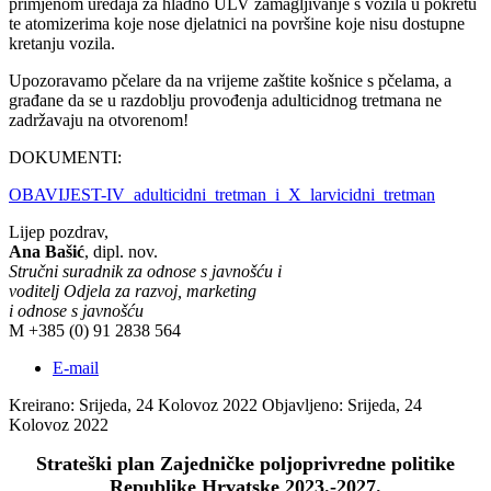
primjenom uređaja za hladno ULV zamagljivanje s vozila u pokretu
te atomizerima koje nose djelatnici na površine koje nisu dostupne
kretanju vozila.
Upozoravamo pčelare da na vrijeme zaštite košnice s pčelama, a
građane da se u razdoblju provođenja adulticidnog tretmana ne
zadržavaju na otvorenom!
DOKUMENTI:
OBAVIJEST-IV_adulticidni_tretman_i_X_larvicidni_tretman
Lijep pozdrav,
Ana Bašić
, dipl. nov.
Stručni suradnik za odnose s javnošću i
voditelj Odjela za razvoj, marketing
i odnose s javnošću
M +385 (0) 91 2838 564
E-mail
Kreirano: Srijeda, 24 Kolovoz 2022
Objavljeno: Srijeda, 24
Kolovoz 2022
Strateški plan Zajedničke poljoprivredne politike
Republike Hrvatske 2023.-2027.