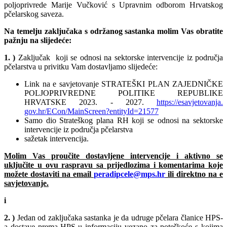
poljoprivrede Marije Vučković s Upravnim odborom Hrvatskog
pčelarskog saveza.
Na temelju zaključaka s održanog sastanka molim Vas obratite
pažnju na slijedeće:
1. )
Zaključak koji se odnosi na sektorske intervencije iz područja
pčelarstva u privitku Vam dostavljamo slijedeće:
Link na e savjetovanje STRATEŠKI PLAN ZAJEDNIČKE
POLJOPRIVREDNE POLITIKE REPUBLIKE
HRVATSKE 2023. - 2027.
https://esavjetovanja.
gov.hr/ECon/MainScreen?
entityId=21577
Samo dio Strateškog plana RH koji se odnosi na sektorske
intervencije iz područja pčelarstva
sažetak intervencija.
Molim Vas proučite dostavljene intervencije i aktivno se
uključite u ovu raspravu sa prijedlozima i komentarima koje
možete dostaviti na email
peradipcele@mps.hr
ili direktno na e
savjetovanje.
i
2.
)
Jedan od zaključaka sastanka je da udruge pčelara članice HPS-
a dostave prema HPS-u informaciju vezano za poteškoće s kojima