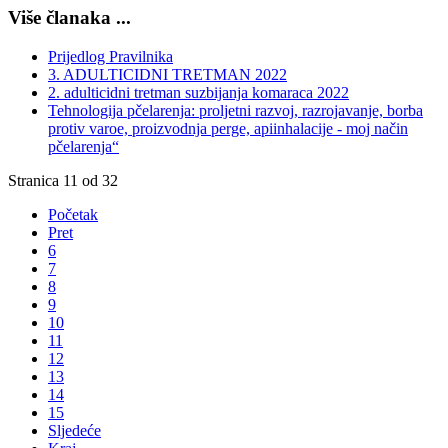
Više članaka ...
Prijedlog Pravilnika
3. ADULTICIDNI TRETMAN 2022
2. adulticidni tretman suzbijanja komaraca 2022
Tehnologija pčelarenja: proljetni razvoj, razrojavanje, borba
protiv varoe, proizvodnja perge, apiinhalacije - moj način
pčelarenja“
Stranica 11 od 32
Početak
Pret
6
7
8
9
10
11
12
13
14
15
Sljedeće