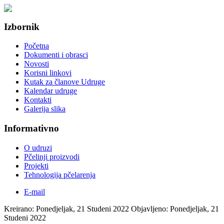
Izbornik
Početna
Dokumenti i obrasci
Novosti
Korisni linkovi
Kutak za članove Udruge
Kalendar udruge
Kontakti
Galerija slika
Informativno
O udruzi
Pčelinji proizvodi
Projekti
Tehnologija pčelarenja
E-mail
Kreirano: Ponedjeljak, 21 Studeni 2022
Objavljeno: Ponedjeljak, 21
Studeni 2022