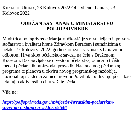
Kreirano: Utorak, 23 Kolovoz 2022
Objavljeno: Utorak, 23
Kolovoz 2022
ODRŽAN SASTANAK U MINISTARSTVU
POLJOPRIVREDE
Ministrica poljoprivrede Marija Vučković je s ravnateljem Uprave za
stočarstvo i kvalitetu hrane Zdravkom Baraćem i suradnicima u
petak, 19. kolovoza 2022. godine, održala sastanak s Upravnim
odborom Hrvatskog pčelarskog saveza na čelu s Draženom
Kocetom. Raspravljalo se o sektoru pčelarstva, odnosno tržištu
meda i pčelarskih proizvoda, provedbi Nacionalnog pčelarskog
programa te planova u okviru novog programskog razdoblja,
nacionalnoj staklenci za med, novom Pravilniku o držanju pčela kao
i daljnjih aktivnosti u cilju zaštite pčela.
Više na:
https://poljoprivreda.gov.hr/
vijesti/s-hrvatskim-
pcelarskim-
savezom-o-stanju-u-
sektoru/5646