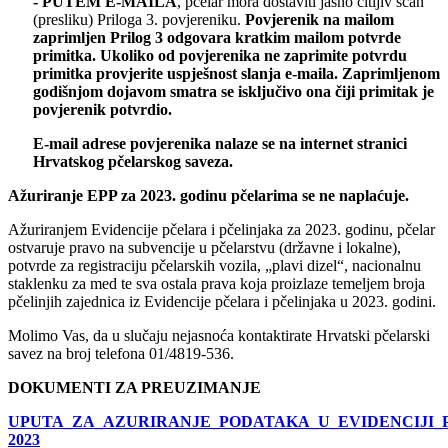
- PUTEM E-MAILA
, pčelar mora dostaviti jasno čitljiv scan
(presliku) Priloga 3. povjereniku.
Povjerenik na mailom
zaprimljen Prilog 3 odgovara kratkim mailom potvrde
primitka. Ukoliko od povjerenika ne zaprimite potvrdu
primitka provjerite uspješnost slanja e-maila. Zaprimljenom
godišnjom dojavom smatra se isključivo ona čiji primitak je
povjerenik potvrdio.
E-mail adrese povjerenika nalaze se na internet stranici
Hrvatskog pčelarskog saveza.
Ažuriranje EPP za 2023. godinu pčelarima se ne naplaćuje.
Ažuriranjem Evidencije pčelara i pčelinjaka za 2023. godinu, pčelar
ostvaruje pravo na subvencije u pčelarstvu (državne i lokalne),
potvrde za registraciju pčelarskih vozila, „plavi dizel“, nacionalnu
staklenku za med te sva ostala prava koja proizlaze temeljem broja
pčelinjih zajednica iz Evidencije pčelara i pčelinjaka u 2023. godini.
Molimo Vas, da u slučaju nejasnoća kontaktirate Hrvatski pčelarski
savez na broj telefona 01/4819-536.
DOKUMENTI ZA PREUZIMANJE
UPUTA_ZA_AZURIRANJE_PODATAKA_U_EVIDENCIJI_
2023