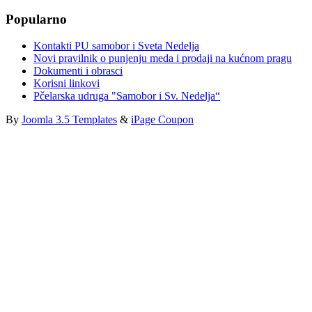
Popularno
Kontakti PU samobor i Sveta Nedelja
Novi pravilnik o punjenju meda i prodaji na kućnom pragu
Dokumenti i obrasci
Korisni linkovi
Pčelarska udruga "Samobor i Sv. Nedelja“
By
Joomla 3.5 Templates
&
iPage Coupon