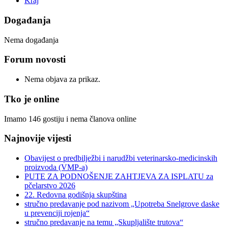
Kraj
Događanja
Nema događanja
Forum novosti
Nema objava za prikaz.
Tko je online
Imamo 146 gostiju i nema članova online
Najnovije vijesti
Obavijest o predbilježbi i narudžbi veterinarsko-medicinskih
proizvoda (VMP-a)
PUTE ZA PODNOŠENJE ZAHTJEVA ZA ISPLATU za
pčelarstvo 2026
22. Redovna godišnja skupština
stručno predavanje pod nazivom „Upotreba Snelgrove daske
u prevenciji rojenja“
stručno predavanje na temu „Skupljalište trutova“