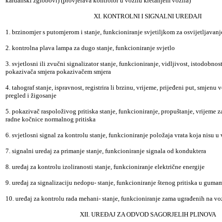
kardanski zglobovi) (provjerava kontrolor u vozilu kretanjem vozila)
XI. KONTROLNI I SIGNALNI UREĐAJI
1. brzinomjer s putomjerom i stanje, funkcioniranje svjetiljkom za osvijetljavanj
2. kontrolna plava lampa za dugo stanje, funkcioniranje svjetlo
3. svjetlosni ili zvučni signalizator stanje, funkcioniranje, vidljivost, istodobnos
pokazivača smjera pokazivačem smjera
4. tahograf stanje, ispravnost, registrira li brzinu, vrijeme, prijeđeni put, smjenu v
pregled i žigosanje
5. pokazivač raspoloživog pritiska stanje, funkcioniranje, propuštanje, vrijeme z
radne kočnice normalnog pritiska
6. svjetlosni signal za kontrolu stanje, funkcioniranje položaja vrata koja nisu 
7. signalni uredaj za primanje stanje, funkcioniranje signala od konduktera
8. uređaj za kontrolu izoliranosti stanje, funkcioniranje električne energije
9. uređaj za signalizaciju nedopu- stanje, funkcioniranje štenog pritiska u guma
10. uređaj za kontrolu rada mehani- stanje, funkcioniranje zama ugrađenih na vo
XII. UREĐAJ ZA ODVOD SAGORJELIH PLINOVA