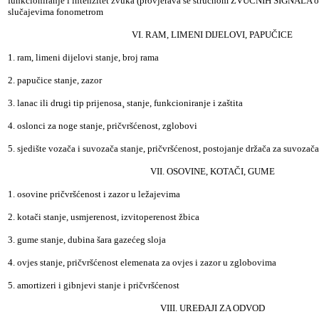
funkcioniranje i intenzitet zvuka (provjerava se stručnom ZVUČNIH SIGNALA 
slučajevima fonometrom
VI. RAM, LIMENI DIJELOVI, PAPUČICE
1. ram, limeni dijelovi stanje, broj rama
2. papučice stanje, zazor
3. lanac ili drugi tip prijenosa¸ stanje, funkcioniranje i zaštita
4. oslonci za noge stanje, pričvršćenost, zglobovi
5. sjedište vozača i suvozača stanje, pričvršćenost, postojanje držača za suvozača
VII. OSOVINE, KOTAČI, GUME
1. osovine pričvršćenost i zazor u ležajevima
2. kotači stanje, usmjerenost, izvitoperenost žbica
3. gume stanje, dubina šara gazećeg sloja
4. ovjes stanje, pričvršćenost elemenata za ovjes i zazor u zglobovima
5. amortizeri i gibnjevi stanje i pričvršćenost
VIII. UREĐAJI ZA ODVOD