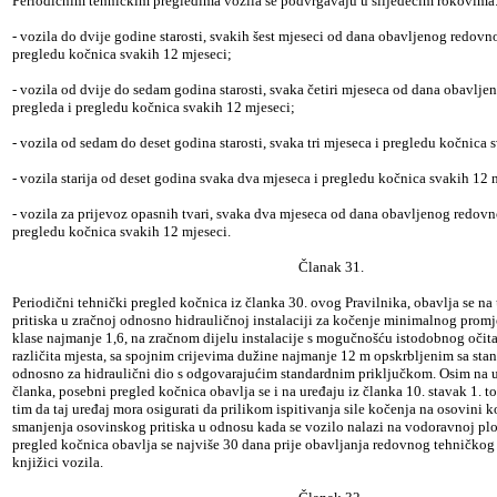
Periodičnim tehničkim pregledima vozila se podvrgavaju u slijedećim rokovima
- vozila do dvije godine starosti, svakih šest mjeseci od dana obavljenog redovn
pregledu kočnica svakih 12 mjeseci;
- vozila od dvije do sedam godina starosti, svaka četiri mjeseca od dana obavlj
pregleda i pregledu kočnica svakih 12 mjeseci;
- vozila od sedam do deset godina starosti, svaka tri mjeseca i pregledu kočnica 
- vozila starija od deset godina svaka dva mjeseca i pregledu kočnica svakih 12 
- vozila za prijevoz opasnih tvari, svaka dva mjeseca od dana obavljenog redov
pregledu kočnica svakih 12 mjeseci.
Članak 31.
Periodični tehnički pregled kočnica iz članka 30. ovog Pravilnika, obavlja se na
pritiska u zračnoj odnosno hidrauličnoj instalaciji za kočenje minimalnog prom
klase najmanje 1,6, na zračnom dijelu instalacije s mogučnošću istodobnog očita
različita mjesta, sa spojnim crijevima dužine najmanje 12 m opskrbljenim sa sta
odnosno za hidraulični dio s odgovarajućim standardnim priključkom. Osim na u
članka, posebni pregled kočnica obavlja se i na uređaju iz članka 10. stavak 1. t
tim da taj uređaj mora osigurati da prilikom ispitivanja sile kočenja na osovini k
smanjenja osovinskog pritiska u odnosu kada se vozilo nalazi na vodoravnoj plo
pregled kočnica obavlja se najviše 30 dana prije obavljanja redovnog tehničkog 
knjižici vozila.