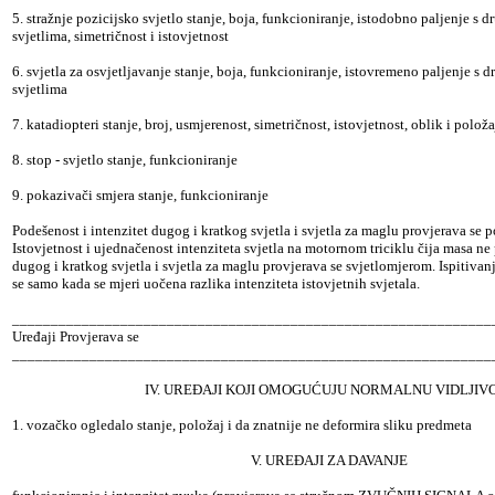
5. stražnje pozicijsko svjetlo stanje, boja, funkcioniranje, istodobno paljenje s
svjetlima, simetričnost i istovjetnost
6. svjetla za osvjetljavanje stanje, boja, funkcioniranje, istovremeno paljenje s 
svjetlima
7. katadiopteri stanje, broj, usmjerenost, simetričnost, istovjetnost, oblik i položa
8. stop - svjetlo stanje, funkcioniranje
9. pokazivači smjera stanje, funkcioniranje
Podešenost i intenzitet dugog i kratkog svjetla i svjetla za maglu provjerava se
Istovjetnost i ujednačenost intenziteta svjetla na motornom triciklu čija masa ne
dugog i kratkog svjetla i svjetla za maglu provjerava se svjetlomjerom. Ispitiva
se samo kada se mjeri uočena razlika intenziteta istovjetnih svjetala.
______________________________________________________________
Uređaji Provjerava se
______________________________________________________________
IV. UREĐAJI KOJI OMOGUĆUJU NORMALNU VIDLJIV
1. vozačko ogledalo stanje, položaj i da znatnije ne deformira sliku predmeta
V. UREĐAJI ZA DAVANJE