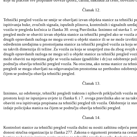
koje su plaćene sve propisane obveze (porez, carina, naknada za ceste, obvezno os
Članak 12.
Tehnički pregled vozila ne smije se obavljati izvan objekta stanice za tehnički p
ispitivanja buke, zvučnih signala, ispušnih plinova, kontrolnih i signalnih uređa
vozila te pregleda kočnica iz članka 30. ovog Pravilnika. Iznimno od stavka 1. o
pregled može se obaviti izvan objekta stanice za tehnički pregled ako se vozila z
drugih opravdanih razloga ne mogu uvesti u objekt stanice ili se ne može izvršit
određenim uređajima u prostorijama stanice za tehnički pregled vozila za koja se
su takvih dimenzija ili težine. Za vozila za koja se unaprijed zna da zbog svojih d
drugih opravdanih razloga ne mogu ući u objekt stanice za tehnički pregled vozil
može obaviti na mjestima gdje se vozila nalaze (gradilište i dr.) uz odobrenje pol
području obavlja tehnički pregled vozila. Na otocima, ako nema stanice za tehni
pregledi se mogu obavljati na odgovarajućim prostorima uz prethodno odobrenje
čijem se području obavlja tehnički pregled.
Članak 13.
Iznimno, uz odobrenje, tehnički pregledi traktora i njihovih priključnih vozila m
prostoru koji ne ispunjava uvjete iz članka 6. i 7. ovoga pravilnika ako se na t
obaviti sva ispitivanja propisana za tehnički pregled tih vozila. Odobrenje iz st
izdaje policijska stanica na čijem se području obavlja tehnički pregled.
Članak 14.
Kontrolori stanice za tehnički pregled vozila dužni su nositi zaštitnu odjeću pr
donosi stručna organizacija iz članka 277. Zakona o sigurnosti prometa na cestam