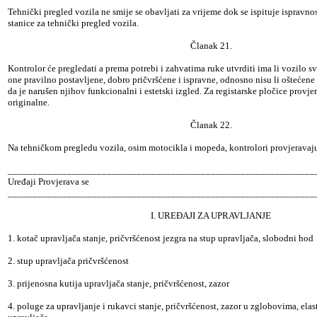
Tehnički pregled vozila ne smije se obavljati za vrijeme dok se ispituje ispravno
stanice za tehnički pregled vozila.
Članak 21.
Kontrolor će pregledati a prema potrebi i zahvatima ruke utvrditi ima li vozilo sv
one pravilno postavljene, dobro pričvršćene i ispravne, odnosno nisu li oštećene i
da je narušen njihov funkcionalni i estetski izgled. Za registarske pločice provjera
originalne.
Članak 22.
Na tehničkom pregledu vozila, osim motocikla i mopeda, kontrolori provjeravaj
______________________________________________________________
Uređaji Provjerava se
______________________________________________________________
I. UREĐAJI ZA UPRAVLJANJE
1. kotač upravljača stanje, pričvršćenost jezgra na stup upravljača, slobodni hod
2. stup upravljača pričvršćenost
3. prijenosna kutija upravljača stanje, pričvršćenost, zazor
4. poluge za upravljanje i rukavci stanje, pričvršćenost, zazor u zglobovima, ela