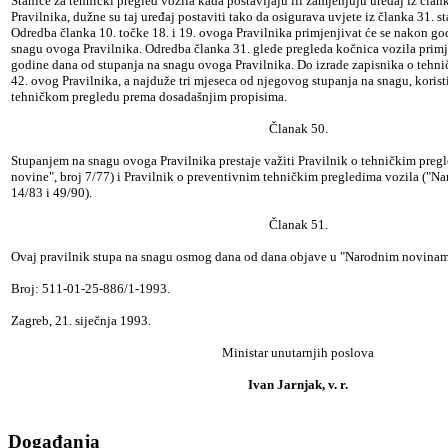
Stanice za tehnički pregled vozila kada postavljaju ili zamjenjuju uređaj iz član
Pravilnika, dužne su taj uređaj postaviti tako da osigurava uvjete iz članka 31. s
Odredba članka 10. točke 18. i 19. ovoga Pravilnika primjenjivat će se nakon go
snagu ovoga Pravilnika. Odredba članka 31. glede pregleda kočnica vozila primj
godine dana od stupanja na snagu ovoga Pravilnika. Do izrade zapisnika o tehn
42. ovog Pravilnika, a najduže tri mjeseca od njegovog stupanja na snagu, koristi
tehničkom pregledu prema dosadašnjim propisima.
Članak 50.
Stupanjem na snagu ovoga Pravilnika prestaje važiti Pravilnik o tehničkim preg
novine", broj 7/77) i Pravilnik o preventivnim tehničkim pregledima vozila ("Na
14/83 i 49/90).
Članak 51.
Ovaj pravilnik stupa na snagu osmog dana od dana objave u "Narodnim novinam
Broj: 511-01-25-886/1-1993.
Zagreb, 21. siječnja 1993.
Ministar unutarnjih poslova
Ivan Jarnjak, v. r.
Događanja