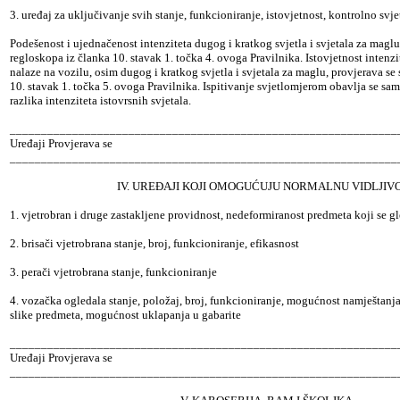
3. uređaj za uključivanje svih stanje, funkcioniranje, istovjetnost, kontrolno svj
Podešenost i ujednačenost intenziteta dugog i kratkog svjetla i svjetala za mag
regloskopa iz članka 10. stavak 1. točka 4. ovoga Pravilnika. Istovjetnost intenzit
nalaze na vozilu, osim dugog i kratkog svjetla i svjetala za maglu, provjerava se
10. stavak 1. točka 5. ovoga Pravilnika. Ispitivanje svjetlomjerom obavlja se sa
razlika intenziteta istovrsnih svjetala.
______________________________________________________________
Uređaji Provjerava se
______________________________________________________________
IV. UREĐAJI KOJI OMOGUĆUJU NORMALNU VIDLJIV
1. vjetrobran i druge zastakljene providnost, nedeformiranost predmeta koji se g
2. brisači vjetrobrana stanje, broj, funkcioniranje, efikasnost
3. perači vjetrobrana stanje, funkcioniranje
4. vozačka ogledala stanje, položaj, broj, funkcioniranje, mogućnost namještanja
slike predmeta, mogućnost uklapanja u gabarite
______________________________________________________________
Uređaji Provjerava se
______________________________________________________________