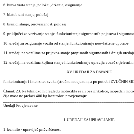
6. brava vrata stanje, položaj, držanje, osiguranje
7. blatobrani stanje, položaj
8. branici stanje, pričvršćenost, položaj
9. priključci za vezivanje stanje, funkcioniranje sigurnosnih pojasova i sigurnos
10. uređaj za osiguranje vozila od stanje, funkcioniranje neovlaštene uporabe
11. uređaji na vozilima za prijevoz stanje propisanih sigurnosnih i drugih uređaj
12. uređaji na vozilima kojima stanje i funkcioniranje upravlja vozač s tjelesni
XV. UREĐAJI ZA DAVANJE
funkcioniranje i intenzitet zvuka (stručnom ocjenom, a po potrebi ZVUČNIH 
Članak 23. Na tehničkom pregledu motocikla sa ili bez prikolice, mopeda i motor
čija masa ne prelazi 400 kg kontrolori provjeravaju:
______________________________________________________________
Uređaji Provjerava se
______________________________________________________________
I. UREĐAJI ZA UPRAVLJANJE
1. kormilo - upravljač pričvršćenost