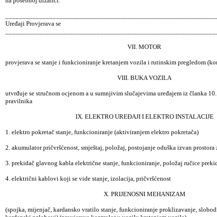
na posebnoj dizalici.
______________________________________________________________
Uređaji Provjerava se
______________________________________________________________
VII. MOTOR
provjerava se stanje i funkcioniranje kretanjem vozila i rutinskim pregledom (ko
VIII. BUKA VOZILA
utvrđuje se stručnom ocjenom a u sumnjivim slučajevima uređajem iz članka 10. 
pravilnika
IX. ELEKTRO UREĐAJI I ELEKTRO INSTALACIJE
1. elektro pokretač stanje, funkcioniranje (aktiviranjem elektro pokretača)
2. akumulator pričvršćenost, smještaj, položaj, postojanje oduška izvan prostora
3. prekidač glavnog kabla električne stanje, funkcioniranje, položaj ručice preki
4. električni kablovi koji se vide stanje, izolacija, pričvršćenost
X. PRIJENOSNI MEHANIZAM
(spojka, mijenjač, kardansko vratilo stanje, funkcioniranje proklizavanje, slobo