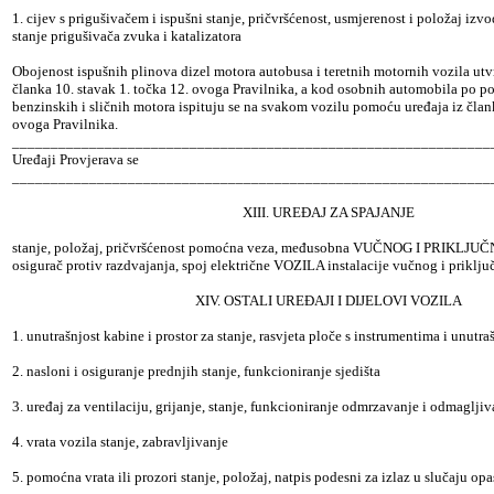
1. cijev s prigušivačem i ispušni stanje, pričvršćenost, usmjerenost i položaj izvo
stanje prigušivača zvuka i katalizatora
Obojenost ispušnih plinova dizel motora autobusa i teretnih motornih vozila utvr
članka 10. stavak 1. točka 12. ovoga Pravilnika, a kod osobnih automobila po pot
benzinskih i sličnih motora ispituju se na svakom vozilu pomoću uređaja iz člank
ovoga Pravilnika.
______________________________________________________________
Uređaji Provjerava se
______________________________________________________________
XIII. UREĐAJ ZA SPAJANJE
stanje, položaj, pričvršćenost pomoćna veza, međusobna VUČNOG I PRIKLJUČN
osigurač protiv razdvajanja, spoj električne VOZILA instalacije vučnog i priklju
XIV. OSTALI UREĐAJI I DIJELOVI VOZILA
1. unutrašnjost kabine i prostor za stanje, rasvjeta ploče s instrumentima i unutra
2. nasloni i osiguranje prednjih stanje, funkcioniranje sjedišta
3. uređaj za ventilaciju, grijanje, stanje, funkcioniranje odmrzavanje i odmaglji
4. vrata vozila stanje, zabravljivanje
5. pomoćna vrata ili prozori stanje, položaj, natpis podesni za izlaz u slučaju opa