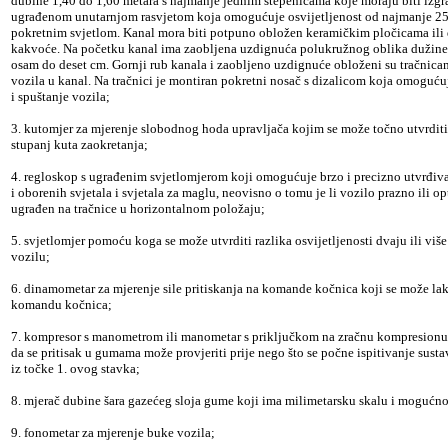
dubine 1,40 do 1,60 metara s najmanje jednim stepenicama koje moraju biti izgra
ugrađenom unutarnjom rasvjetom koja omogućuje osvijetljenost od najmanje 25
pokretnim svjetlom. Kanal mora biti potpuno obložen keramičkim pločicama ili 
kakvoće. Na početku kanal ima zaobljena uzdignuća polukružnog oblika dužine 
osam do deset cm. Gornji rub kanala i zaobljeno uzdignuće obloženi su tračnica
vozila u kanal. Na tračnici je montiran pokretni nosač s dizalicom koja omoguć
i spuštanje vozila;
3. kutomjer za mjerenje slobodnog hoda upravljača kojim se može točno utvrditi
stupanj kuta zaokretanja;
4. regloskop s ugrađenim svjetlomjerom koji omogućuje brzo i precizno utvrđiva
i oborenih svjetala i svjetala za maglu, neovisno o tomu je li vozilo prazno ili 
ugrađen na tračnice u horizontalnom položaju;
5. svjetlomjer pomoću koga se može utvrditi razlika osvijetljenosti dvaju ili više
vozilu;
6. dinamometar za mjerenje sile pritiskanja na komande kočnica koji se može lak
komandu kočnica;
7. kompresor s manometrom ili manometar s priključkom na zračnu kompresionu 
da se pritisak u gumama može provjeriti prije nego što se počne ispitivanje sust
iz točke 1. ovog stavka;
8. mjerač dubine šara gazećeg sloja gume koji ima milimetarsku skalu i mogućn
9. fonometar za mjerenje buke vozila;