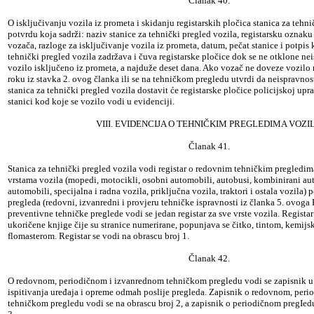
Članak 40.
O isključivanju vozila iz prometa i skidanju registarskih pločica stanica za tehni
potvrdu koja sadrži: naziv stanice za tehnički pregled vozila, registarsku oznaku
vozača, razloge za isključivanje vozila iz prometa, datum, pečat stanice i potpis 
tehnički pregled vozila zadržava i čuva registarske pločice dok se ne otklone ne
vozilo isključeno iz prometa, a najduže deset dana. Ako vozač ne doveze vozilo 
roku iz stavka 2. ovog članka ili se na tehničkom pregledu utvrdi da neispravnos
stanica za tehnički pregled vozila dostavit će registarske pločice policijskoj up
stanici kod koje se vozilo vodi u evidenciji.
VIII. EVIDENCIJA O TEHNIČKIM PREGLEDIMA VOZI
Članak 41.
Stanica za tehnički pregled vozila vodi registar o redovnim tehničkim pregledi
vrstama vozila (mopedi, motocikli, osobni automobili, autobusi, kombinirani aut
automobili, specijalna i radna vozila, priključna vozila, traktori i ostala vozila)
pregleda (redovni, izvanredni i provjeru tehničke ispravnosti iz članka 5. ovoga 
preventivne tehničke preglede vodi se jedan registar za sve vrste vozila. Registar
ukoričene knjige čije su stranice numerirane, popunjava se čitko, tintom, kemij
flomasterom. Registar se vodi na obrascu broj 1.
Članak 42.
O redovnom, periodičnom i izvanrednom tehničkom pregledu vodi se zapisnik u k
ispitivanja uređaja i opreme odmah poslije pregleda. Zapisnik o redovnom, per
tehničkom pregledu vodi se na obrascu broj 2, a zapisnik o periodičnom pregIed