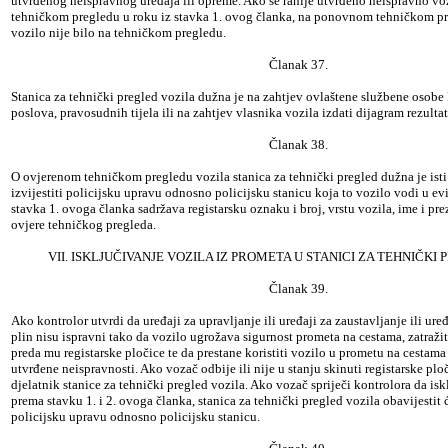
utvrđenog neispravnog uređaja ili opreme. Ako se ranije utvrđeno neispravno v
tehničkom pregledu u roku iz stavka 1. ovog članka, na ponovnom tehničkom pr
vozilo nije bilo na tehničkom pregledu.
Članak 37.
Stanica za tehnički pregled vozila dužna je na zahtjev ovlaštene službene osobe
poslova, pravosudnih tijela ili na zahtjev vlasnika vozila izdati dijagram rezulta
Članak 38.
O ovjerenom tehničkom pregledu vozila stanica za tehnički pregled dužna je isti i
izvijestiti policijsku upravu odnosno policijsku stanicu koja to vozilo vodi u evi
stavka 1. ovoga članka sadržava registarsku oznaku i broj, vrstu vozila, ime i pr
ovjere tehničkog pregleda.
VII. ISKLJUČIVANJE VOZILA IZ PROMETA U STANICI ZA TEHNIČKI
Članak 39.
Ako kontrolor utvrdi da uređaji za upravljanje ili uređaji za zaustavljanje ili ur
plin nisu ispravni tako da vozilo ugrožava sigurnost prometa na cestama, zatražit
preda mu registarske pločice te da prestane koristiti vozilo u prometu na cestama
utvrđene neispravnosti. Ako vozač odbije ili nije u stanju skinuti registarske ploč
djelatnik stanice za tehnički pregled vozila. Ako vozač spriječi kontrolora da isk
prema stavku 1. i 2. ovoga članka, stanica za tehnički pregled vozila obavijestit
policijsku upravu odnosno policijsku stanicu.