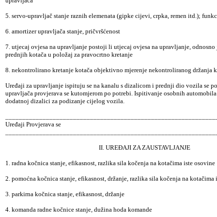
upravljača
5. servo-upravljač stanje raznih elemenata (gipke cijevi, crpka, remen itd.); funk
6. amortizer upravljača stanje, pričvršćenost
7. utjecaj ovjesa na upravljanje postoji li utjecaj ovjesa na upravljanje, odnosno 
prednjih kotača u položaj za pravocrtno kretanje
8. nekontrolirano kretanje kotača objektivno mjerenje nekontroliranog držanja 
Uređaji za upravljanje ispituju se na kanalu s dizalicom i prednji dio vozila se 
upravljača provjerava se kutomjerom po potrebi. Ispitivanje osobnih automobila 
dodatnoj dizalici za podizanje cijelog vozila.
______________________________________________________________
Uređaji Provjerava se
______________________________________________________________
II. UREĐAJI ZA ZAUSTAVLJANJE
1. radna kočnica stanje, efikasnost, razlika sila kočenja na kotačima iste osovine
2. pomoćna kočnica stanje, efikasnost, držanje, razlika sila kočenja na kotačima 
3. parkirna kočnica stanje, efikasnost, držanje
4. komanda radne kočnice stanje, dužina hoda komande