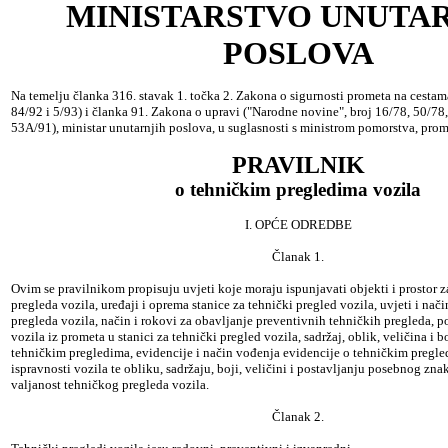
MINISTARSTVO UNUTA
POSLOVA
Na temelju članka 316. stavak 1. točka 2. Zakona o sigurnosti prometa na cestam
84/92 i 5/93) i članka 91. Zakona o upravi ("Narodne novine", broj 16/78, 50/78,
53A/91), ministar unutarnjih poslova, u suglasnosti s ministrom pomorstva, prom
PRAVILNIK
o tehničkim pregledima vozila
I. OPĆE ODREDBE
Članak 1.
Ovim se pravilnikom propisuju uvjeti koje moraju ispunjavati objekti i prostor z
pregleda vozila, uređaji i oprema stanice za tehnički pregled vozila, uvjeti i nač
pregleda vozila, način i rokovi za obavljanje preventivnih tehničkih pregleda, p
vozila iz prometa u stanici za tehnički pregled vozila, sadržaj, oblik, veličina i b
tehničkim pregledima, evidencije i način vođenja evidencije o tehničkim pregle
ispravnosti vozila te obliku, sadržaju, boji, veličini i postavljanju posebnog zn
valjanost tehničkog pregleda vozila.
Članak 2.