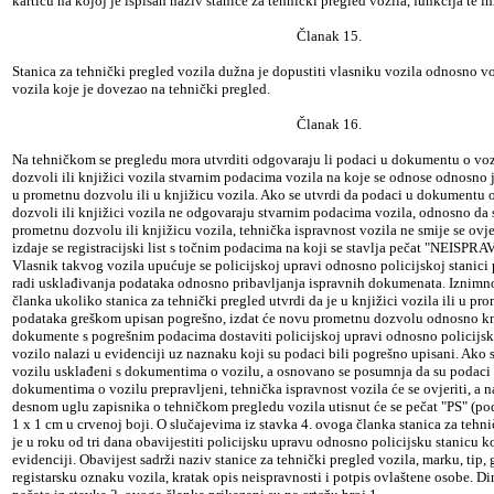
karticu na kojoj je ispisan naziv stanice za tehnički pregled vozila, funkcija te i
Članak 15.
Stanica za tehnički pregled vozila dužna je dopustiti vlasniku vozila odnosno v
vozila koje je dovezao na tehnički pregled.
Članak 16.
Na tehničkom se pregledu mora utvrditi odgovaraju li podaci u dokumentu o voz
dozvoli ili knjižici vozila stvarnim podacima vozila na koje se odnose odnosno j
u prometnu dozvolu ili u knjižicu vozila. Ako se utvrdi da podaci u dokumentu o
dozvoli ili knjižici vozila ne odgovaraju stvarnim podacima vozila, odnosno da 
prometnu dozvolu ili knjižicu vozila, tehnička ispravnost vozila ne smije se ovje
izdaje se registracijski list s točnim podacima na koji se stavlja pečat "NEISPRA
Vlasnik takvog vozila upućuje se policijskoj upravi odnosno policijskoj stanici
radi usklađivanja podataka odnosno pribavljanja ispravnih dokumenata. Iznimn
članka ukoliko stanica za tehnički pregled utvrdi da je u knjižici vozila ili u p
podataka greškom upisan pogrešno, izdat će novu prometnu dozvolu odnosno knj
dokumente s pogrešnim podacima dostaviti policijskoj upravi odnosno policijsko
vozilo nalazi u evidenciji uz naznaku koji su podaci bili pogrešno upisani. Ako 
vozilu usklađeni s dokumentima o vozilu, a osnovano se posumnja da su podaci n
dokumentima o vozilu prepravljeni, tehnička ispravnost vozila će se ovjeriti, a n
desnom uglu zapisnika o tehničkom pregledu vozila utisnut će se pečat "PS" (po
1 x 1 cm u crvenoj boji. O slučajevima iz stavka 4. ovoga članka stanica za tehn
je u roku od tri dana obavijestiti policijsku upravu odnosno policijsku stanicu k
evidenciji. Obavijest sadrži naziv stanice za tehnički pregled vozila, marku, tip,
registarsku oznaku vozila, kratak opis neispravnosti i potpis ovlaštene osobe. Dim