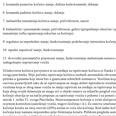
5. komanda pomoćne kočnice stanje, dužina hoda komande, držanje
6. komanda parkirne kočnice stanje, držanje
7. mehanička transmisija kočnica stanje, pričvršćenost, zazori
8. hidraulični i pneumatski stanje, pričvršćenost, gubici (propuštanje tekućine i p
transmisije točka isparavanja tekućine za kočenje)
9. regulator za neprekidno stanje, funkcioniranje podešavanje intenziteta kočenj
10. ispušni usporivač stanje, funkcioniranje
11. dvovodni pneumatični prijenosni stanje, funkcioniranje mehanizam sustava 
zadugotrajno usporavanje vozila
Učinkovitost kočnica provjerava se na uređaju za ispitivanje kočnica iz članka 10
ovoga pravilnika. Prije početka ispitivanja kočnica osobnih automobila obvezatn
pritiska u gumama koji mora biti u granicama tehničkih normativa. Vozilima koja 
osovina postavljenih tako da se ispitivanjem ne mogu dobiti mjerodavni rezultati
vozilima koja se zbog mase vozila ne smiju ispitivati na uređaju za ispitivanje k
koja zbog svojih dimenzija ne mogu ući u objekt stanice za tehnički pregled vozi
kočenje obavlja se na način propisan za ispitivanje vozila u pokretu i uz pomoć 
stavak 1. točka 15. ovoga Pravilnika. Neravnomjernost kočenja u ovim slučajev
ocjenom kontrolora (zanošenje vozila, tragovi kočenja i sl.). Za osnovu izračuna
kočenja kotača na istoj osovini (20%) uzima se veća sila kočenja. Kod radne koč
kočenja koje nastanu neposredno prije blokiranja kotača. Prilikom pregleda sust