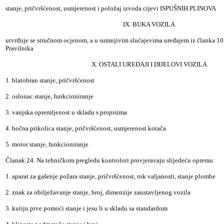
stanje, pričvršćenost, usmjerenost i položaj izvoda cijevi ISPUŠNIH PLINOVA
IX. BUKA VOZILA
utvrđuje se stručnom ocjenom, a u sumnjivim slučajevima uređajem iz članka 10.
Pravilnika
X. OSTALI UREĐAJI I DIJELOVI VOZILA
1. blatobran stanje, pričvršćenost
2. oslonac stanje, funkcioniranje
3. vanjska opremljenost u skladu s propisima
4. bočna prikolica stanje, pričvršćenost, usmjerenost kotača
5. motor stanje, funkcioniranje
Članak 24. Na tehničkom pregledu kontrolori provjeravaju slijedeću opremu:
1. aparat za gašenje požara stanje, pričvršćenost, rok valjanosti, stanje plombe
2. znak za obilježavanje stanje, broj, dimenzije zaustavljenog vozila
3. kutiju prve pomoći stanje i jesu li u skladu sa standardom