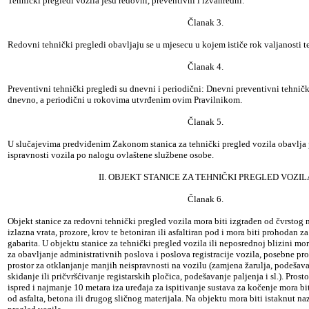
Tehnički pregledi vozila jesu redovni, preventivni i izvanredni.
Članak 3.
Redovni tehnički pregledi obavljaju se u mjesecu u kojem ističe rok valjanosti 
Članak 4.
Preventivni tehnički pregledi su dnevni i periodični: Dnevni preventivni tehničk
dnevno, a periodični u rokovima utvrđenim ovim Pravilnikom.
Članak 5.
U slučajevima predviđenim Zakonom stanica za tehnički pregled vozila obavlja 
ispravnosti vozila po nalogu ovlaštene službene osobe.
II. OBJEKT STANICE ZA TEHNIČKI PREGLED VOZIL
Članak 6.
Objekt stanice za redovni tehnički pregled vozila mora biti izgrađen od čvrstog m
izlazna vrata, prozore, krov te betoniran ili asfaltiran pod i mora biti prohodan z
gabarita. U objektu stanice za tehnički pregled vozila ili neposrednoj blizini mora
za obavljanje administrativnih poslova i poslova registracije vozila, posebne pros
prostor za otklanjanje manjih neispravnosti na vozilu (zamjena žarulja, podešavan
skidanje ili pričvršćivanje registarskih pločica, podešavanje paljenja i sl.). Pros
ispred i najmanje 10 metara iza uređaja za ispitivanje sustava za kočenje mora b
od asfalta, betona ili drugog sličnog materijala. Na objektu mora biti istaknut na