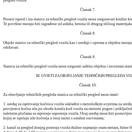
pregled vozila.
Članak 7.
Prostor ispred i iza stanice za tehnički pregled vozila mora osiguravati kružno kr
Te površine moraju biti izgrađene od asfalta, betona ili drugog sličnog materijala
Članak 8.
Objekt stanice za tehnički pregled vozila kao i uređaji i oprema u objektu moraj
održavati.
Članak 9.
Stanica za tehnički pregled vozila mora osigurati zaštitu objekta i inventara stan
III. UVJETI ZA OBAVLJANJE TEHNIČKIH PREGLEDA VO
Članak 10.
Za obavljanje tehničkih pregleda stanica za tehnički pregled mora imati:
1. uređaj za ispitivanje kočnica vozila usklađen s metrološkim uvjetima za uređa
provjerava kočna sila po obodu kotača kod vozila na motorni pogon i priključni
naletnim pločama za mjerenje usporenja vozila. Ovaj uređaj mora biti postavljen
kojoj se ispituju sile kočenja u istoj razini s ostalim osovinama;
2. kanal za pregled donjeg postroja vozila dužine najmanje osam metara, širine 0