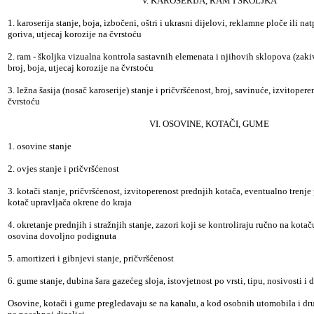
V. KAROSERIJA, RAM I ŠKOLJKA
1. karoserija stanje, boja, izbočeni, oštri i ukrasni dijelovi, reklamne ploče ili nat
goriva, utjecaj korozije na čvrstoću
2. ram - školjka vizualna kontrola sastavnih elemenata i njihovih sklopova (zakivci
broj, boja, utjecaj korozije na čvrstoću
3. ležna šasija (nosač karoserije) stanje i pričvršćenost, broj, savinuće, izvitopere
čvrstoću
VI. OSOVINE, KOTAČI, GUME
1. osovine stanje
2. ovjes stanje i pričvršćenost
3. kotači stanje, pričvršćenost, izvitoperenost prednjih kotača, eventualno trenje
kotač upravljača okrene do kraja
4. okretanje prednjih i stražnjih stanje, zazori koji se kontroliraju ručno na kotač
osovina dovoljno podignuta
5. amortizeri i gibnjevi stanje, pričvršćenost
6. gume stanje, dubina šara gazećeg sloja, istovjetnost po vrsti, tipu, nosivosti i
Osovine, kotači i gume pregledavaju se na kanalu, a kod osobnih utomobila i dru