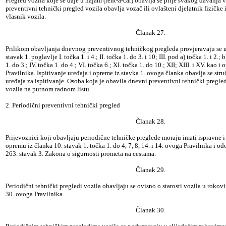
Pregled vozila koje se daje u najam (rent-a-car) obavlja se prije svakog davanja
preventivni tehnički pregled vozila obavlja vozač ili ovlašteni djelatnik fizičke 
vlasnik vozila.
Članak 27.
Prilikom obavljanja dnevnog preventivnog tehničkog pregleda provjeravaju se ur
stavak 1. poglavlje I. točka 1. i 4.; II. točka 1. do 3. i 10; III. pod a) točka 1. i 2.; 
1. do 3.; IV. točka 1. do 4.; VI. točka 6.; XI. točka 1. do 10.; XII; XIII. i XV. kao 
Pravilnika. Ispitivanje uređaja i opreme iz stavka 1. ovoga članka obavlja se s
uređaja za ispitivanje. Osoba koja je obavila dnevni preventivni tehnički pregle
vozila na putnom radnom listu.
2. Periodični preventivni tehnički pregled
Članak 28.
Prijevoznici koji obavljaju periodične tehničke preglede moraju imati ispravne i 
opremu iz članka 10. stavak 1. točka 1. do 4, 7, 8, 14. i 14. ovoga Pravilnika i 
263. stavak 3. Zakona o sigurnosti prometa na cestama.
Članak 29.
Periodični tehnički pregledi vozila obavljaju se ovisno o starosti vozila u roko
30. ovoga Pravilnika.
Članak 30.