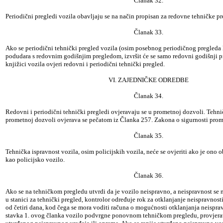
Članak 32.
Periodični pregledi vozila obavljaju se na način propisan za redovne tehničke pr
Članak 33.
Ako se periodični tehnički pregled vozila (osim posebnog periodičnog pregleda
podudara s redovnim godišnjim pregledom, izvršit će se samo redovni godišnji pr
knjižici vozila ovjeri redovni i periodični tehnički pregled.
VI. ZAJEDNIČKE ODREDBE
Članak 34.
Redovni i periodični tehnički pregledi ovjeravaju se u prometnoj dozvoli. Tehni
prometnoj dozvoli ovjerava se pečatom iz Članka 257. Zakona o sigurnosti prom
Članak 35.
Tehnička ispravnost vozila, osim policijskih vozila, neće se ovjeriti ako je ono 
kao policijsko vozilo.
Članak 36.
Ako se na tehničkom pregledu utvrdi da je vozilo neispravno, a neispravnost se
u stanici za tehnički pregled, kontrolor određuje rok za otklanjanje neispravnost
od četiri dana, kod čega se mora voditi računa o mogućnosti otklanjanja neisprav
stavka 1. ovog članka vozilo podvrgne ponovnom tehničkom pregledu, provjerava