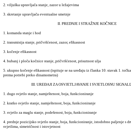
2. viljuška upravljača stanje, zazor u ležajevima
3. skretanje upravljača eventualne smetnje
II. PREDNJE I STRAŽNJE KOČNICE
1. komanda stanje i hod
2. transmisija stanje, pričvršćenost, zazor, efikasnost
3. kočenje efikasnost
4. bubanj i ploča kočnice stanje, pričvršćenost, prisutnost ulja
5. ukupno kočenje efikasnost (ispituje se na uređaju iz članka 10. stavak 1. točk
prema potrebi preko dinamometra)
III. UREĐAJI ZA OSVJETLJAVANJE I SVJETLOSNU SIGNAL
1. dugo svjetlo stanje, namještenost, boja, funkcioniranje
2. kratko svjetlo stanje, namještenost, boja, funkcioniranje
3. svjetlo za maglu stanje, podešenost, boja, funkcioniranje
4. prednje pozicijsko svjetlo stanje, boja, funkcioniranje, istodobno paljenje s 
svjetlima, simetričnost i istovjetnost