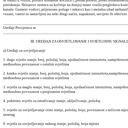
se nalazi u vozilu, pritišće komande kočnica i, prema potrebi, preko dinamometra
pritiskanja. Sklopove sustava za kočenje na donjoj strani vozila pregledava kontr
kanalu. Gumeni vodovi, prijenosne poluge i rukavci kao i metalna užad mehanič
vezani, vareni ni sastavljeni na neki drugi način, napuknuti, savijeni ili oštećeni.
______________________________________________________________
Uređaji Provjerava se
______________________________________________________________
III. UREĐAJI ZA OSVJETLJAVANJE I SVJETLOSNU SIGNAL
a) Uređaji za osvjetljavanje
1. dugo svjetlo stanje, broj, položaj, boja, ujednačenost intenziteta, namještenost
međusobna povezanost s ostalim svjetlima
2. kratko svjetlo stanje, broj, položaj, boja, ujednačenost intenziteta,namještenos
međusobna povezanost s ostalim svjetlima
3. svjetla za maglu stanje, broj, položaj, boja, ujednačenost intenziteta, namješte
međusobna povezanost s propisanim svjetlima
4. pokretno svjetlo za istraživanje stanje, uključivanje, položaj
5. svjetlo za osvjetljavanje ceste stanje, položaj, boja, povezanost s ručicom mj
unatrag
6. svjetla za osvjetljavanje radnog stanje, položaj, boja mjesta