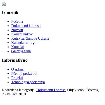
Izbornik
Početna
Dokumenti i obrasci
Novosti
Korisni linkovi
Kutak za članove Udruge
Kalendar udruge
Kontakti
Galerija slika
Informativno
O udruzi
Pčelinji proizvodi
Projekti
Tehnologija pčelarenja
Nadređena Kategorija:
Dokumenti i obrasci
Objavljeno: Četvrtak,
25 Veljača 2010