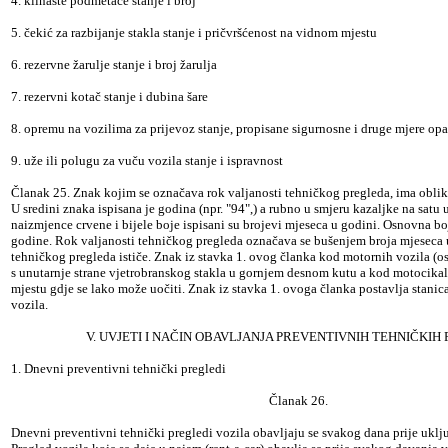
4. klinaste podmetače stanje i broj
5. čekić za razbijanje stakla stanje i pričvršćenost na vidnom mjestu
6. rezervne žarulje stanje i broj žarulja
7. rezervni kotač stanje i dubina šare
8. opremu na vozilima za prijevoz stanje, propisane sigurnosne i druge mjere opa
9. uže ili polugu za vuču vozila stanje i ispravnost
Članak 25. Znak kojim se označava rok valjanosti tehničkog pregleda, ima obli
U sredini znaka ispisana je godina (npr. "94",) a rubno u smjeru kazaljke na satu
naizmjence crvene i bijele boje ispisani su brojevi mjeseca u godini. Osnovna b
godine. Rok valjanosti tehničkog pregleda označava se bušenjem broja mjeseca 
tehničkog pregleda ističe. Znak iz stavka 1. ovog članka kod motornih vozila (os
s unutarnje strane vjetrobranskog stakla u gornjem desnom kutu a kod motocikala
mjestu gdje se lako može uočiti. Znak iz stavka 1. ovoga članka postavlja stanic
vozila.
V. UVJETI I NAČIN OBAVLJANJA PREVENTIVNIH TEHNIČKIH
1. Dnevni preventivni tehnički pregledi
Članak 26.
Dnevni preventivni tehnički pregledi vozila obavljaju se svakog dana prije uklj