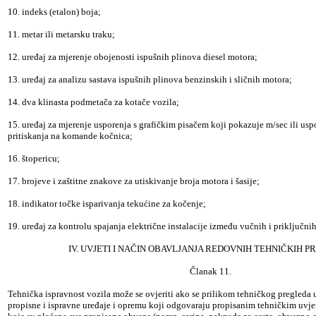
10. indeks (etalon) boja;
11. metar ili metarsku traku;
12. uređaj za mjerenje obojenosti ispušnih plinova diesel motora;
13. uređaj za analizu sastava ispušnih plinova benzinskih i sličnih motora;
14. dva klinasta podmetača za kotače vozila;
15. uređaj za mjerenje usporenja s grafičkim pisačem koji pokazuje m/sec ili usp
pritiskanja na komande kočnica;
16. štopericu;
17. brojeve i zaštitne znakove za utiskivanje broja motora i šasije;
18. indikator točke isparivanja tekućine za kočenje;
19. uređaj za kontrolu spajanja električne instalacije između vučnih i priključnih
IV. UVJETI I NAČIN OBAVLJANJA REDOVNIH TEHNIČKIH 
Članak 11.
Tehnička ispravnost vozila može se ovjeriti ako se prilikom tehničkog pregleda 
propisne i ispravne uređaje i opremu koji odgovaraju propisanim tehničkim uvje