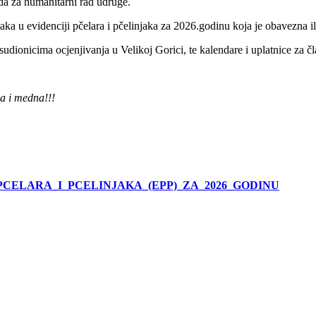
da za humanitarni rad udruge.
taka u evidenciji pčelara i pčelinjaka za 2026.godinu koja je obavezna i
udionicima ocjenjivanja u Velikoj Gorici, te kalendare i uplatnice za č
a i medna!!!
CELARA_I_PCELINJAKA_(EPP)_ZA_2026_GODINU