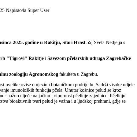
025
Napisao/la Super User
sinca 2025. godine
u Rakitju, Stari Hrast 55
, Sveta Nedjelja s
rb "Tigrovi" Rakitje
i
Savezom pčelarskih udruga Zagrebačke
ijalnu zoologiju Agronomskog
fakulteta u Zagrebu.
dnost uvelike ovise o njezinu botaničkom podrijetlu. Sadrži visoke udjele
ržavanje imunoloških funkcija pčela. Unutar košnice pelud se kroz
e snažno utječe na jačinu i otpornost pčelinje zajednice. Pčelinju
tva bioaktivnih tvari pelud je važna i u ljudskoj prehrani, gdje se