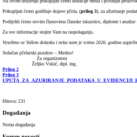
Na ovom druženju prikupljati ćemo donacije meda i pčelinjih proizvo
Prikupljati ćemo godišnje dojave pčela, (
prilog 3
), za ažuriranje poda
Podijeliti ćemo novim članovima članske iskaznice, diplome i analize s
Za sve informacije stojim Vam na raspolaganju.
Veselimo se Vašem dolasku i neka nam je svima 2026. godina uspješn
Srdačan pčelarski pozdrav – Medno!
Za organizatora
Željko Vukić, dipl. ing.
Prilog 2
Prilog 3
UPUTA_ZA_AZURIRANJE_PODATAKA_U_EVIDENCIJI_P
Hitova: 231
Događanja
Nema događanja
Forum novosti