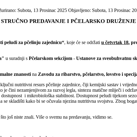
urirano: Subota, 13 Prosinac 2025
Objavljeno: Subota, 13 Prosinac 2
STRUČNO PREDAVANJE I PČELARSKO DRUŽENJE
i peludi za pčelinju zajednicu“
, koje će se održati
u četvrtak 18.
pro
ja"
u suradnji s
Pčelarskom sekcijom
-
Ustanove za sveobuhvatnu sk
imalne znanosti
na
Zavodu za ribarstvo, pčelarstvo, lovstvo i spec
ključni nutritivni resurs pčelinje zajednice, čiji kemijski sastav i vrije
 što je čini nezamjenjivom za razvoj legla, sintezu matične mliječi i od
 dostupnost i mikrobiološka stabilnost. Dostupnost peludi tijekom sezon
se skladišti kako bi se očuvala njezina nutritivna svojstva. Zbog bogats
m što još niste znali. Više o svemu na predavanju, vidimo se.