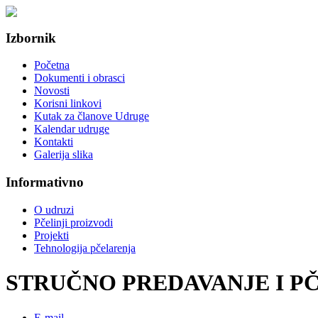
Izbornik
Početna
Dokumenti i obrasci
Novosti
Korisni linkovi
Kutak za članove Udruge
Kalendar udruge
Kontakti
Galerija slika
Informativno
O udruzi
Pčelinji proizvodi
Projekti
Tehnologija pčelarenja
STRUČNO PREDAVANJE I P
E-mail