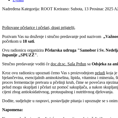
Nadređena Kategorija: ROOT
Kreirano: Subota, 13 Prosinac 2025
Až
Poštovane pčelarice i pčelari, dragi prijatelji
,
Pozivam Vas na druženje i stručno predavanje pod nazivom
„Važnost
početkom u
18 sati
.
Ovu radionicu organizira
Pčelarska udruga "Samobor i Sv. Nedel
županije „SPUZŽ"
.
Stručno predavanje voditi će
doc.dr.sc. Saša Prđun
sa
Odsjeka za an
Kroz ovu radionicu upoznati ćemo Vas s proizvodnjom
peludi
koja je 
bjelančevina, esencijalnih aminokiselina, lipida, vitamina i minerala,
proces fermentacije pretvara u pčelinji kruh, čime se povećava njezina
pelud mogu skupljati i pčelari uz pomoć sakupljača, a nakon skupljanja 
cijeni zbog antioksidativnog, protuupalnog i nutritivnog djelovanja.
Dođite, sudjelujte u raspravi, postavljajte pitanja i upoznajte se s oni
Napomena: