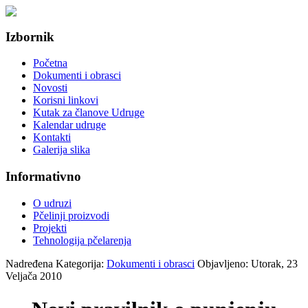
Izbornik
Početna
Dokumenti i obrasci
Novosti
Korisni linkovi
Kutak za članove Udruge
Kalendar udruge
Kontakti
Galerija slika
Informativno
O udruzi
Pčelinji proizvodi
Projekti
Tehnologija pčelarenja
Nadređena Kategorija:
Dokumenti i obrasci
Objavljeno: Utorak, 23
Veljača 2010