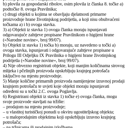
b) plovila za gospodarski ribolov, osim plovila iz članka 8. točke a)
podtočke 8. ovoga Pravilnika;
c) drugi objekti u kojima se obavljaju djelatnosti primarne
proizvodnje hrane životinjskog podrijetla, a koji nisu obuhvaćeni
točkama a) i b) ovoga stavka.
3) a) Objekti iz stavka 1) ovoga članka moraju ispunjavati
odgovarajuće zahtjeve propisane Pravilnikom o higijeni hrane
(»Narodne novine«, broj 99/07).
b) Objekti iz stavka 1) točka b) moraju, uz navedeno u točki a)
ovoga stavka, ispunjavati i odgovarajuće zahtjeve propisane u
Prilogu III Odjeljku IX Pravilnika o higijeni hrane životinjskog
podrijetla (»Narodne novine«, broj 99/07).
4) Nije obvezno registrirati objekte, koji manjim količinama sirovog
mlijeka i pčelinjih proizvoda opskrbljuju krajnjeg potrošača
isključivo na mjestu proizvodnje.
5) Manje količine primarnih proizvoda namijenjene izravnoj prodaji
krajnjem potrošaču te uvjeti koje objekti moraju ispunjavati
određeni su u točki 2.C. ovoga Poglavlja.
6) Registrirani objekti iz stavka 1) točke e) ovoga članka, mogu
svoje proizvode stavljati na tržište:
– prodajom na mjestu proizvodnje;
– u vlastitoj turističkoj ponudi u okviru ugostiteljskog objekta;
– u maloprodajnim objektima koji opskrbljuju izravno krajnjeg
potrošača;
– na tržnicama ili prodajnim izložbama.