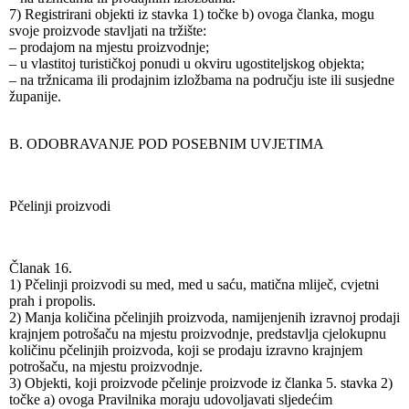
7) Registrirani objekti iz stavka 1) točke b) ovoga članka, mogu
svoje proizvode stavljati na tržište:
– prodajom na mjestu proizvodnje;
– u vlastitoj turističkoj ponudi u okviru ugostiteljskog objekta;
– na tržnicama ili prodajnim izložbama na području iste ili susjedne
županije.
B. ODOBRAVANJE POD POSEBNIM UVJETIMA
Pčelinji proizvodi
Članak 16.
1) Pčelinji proizvodi su med, med u saću, matična mliječ, cvjetni
prah i propolis.
2) Manja količina pčelinjih proizvoda, namijenjenih izravnoj prodaji
krajnjem potrošaču na mjestu proizvodnje, predstavlja cjelokupnu
količinu pčelinjih proizvoda, koji se prodaju izravno krajnjem
potrošaču, na mjestu proizvodnje.
3) Objekti, koji proizvode pčelinje proizvode iz članka 5. stavka 2)
točke a) ovoga Pravilnika moraju udovoljavati sljedećim