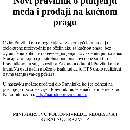
Novi pravilnik o punjenju
meda i prodaji na kućnom
pragu
Ovim Pravilnikom omogućuje se svakom pčelaru prodaja
cjelokupne proizvodnje na pčelinjaku sa kućnog praga, bez
ograničenja količine i obaveze punjenja u ovlaštenim punionama.
Slučajevi u kojima je potrebna puniona navedene su istim
Pravilnikom i u suglasnosti sa Zakonom o hrani i Pravilnikom o
hrani.Na ovaj način možemo istaknuti da je HPS uspio realizirati
davne težnje svakog pčelara.
U nastavku možete pročitati dio Pravilnika koji se odnosi na
pčelinje proizvode a cijeli Pravilnik možete naći na internet stranici
Narodnih novina:
http://narodne-novine.nn.hr/
MINISTARSTVO POLJOPRIVREDE, RIBARSTVA I
RURALNOG RAZVOJA