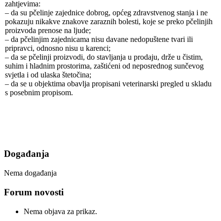
zahtjevima:
– da su pčelinje zajednice dobrog, općeg zdravstvenog stanja i ne
pokazuju nikakve znakove zaraznih bolesti, koje se preko pčelinjih
proizvoda prenose na ljude;
– da pčelinjim zajednicama nisu davane nedopuštene tvari ili
pripravci, odnosno nisu u karenci;
– da se pčelinji proizvodi, do stavljanja u prodaju, drže u čistim,
suhim i hladnim prostorima, zaštićeni od neposrednog sunčevog
svjetla i od ulaska štetočina;
– da se u objektima obavlja propisani veterinarski pregled u skladu
s posebnim propisom.
Događanja
Nema događanja
Forum novosti
Nema objava za prikaz.