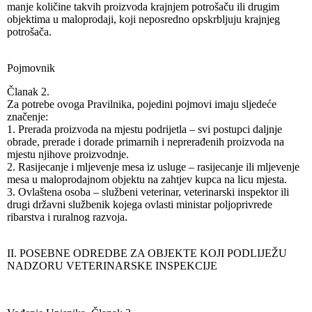
manje količine takvih proizvoda krajnjem potrošaču ili drugim
objektima u maloprodaji, koji neposredno opskrbljuju krajnjeg
potrošača.
Pojmovnik
Članak 2.
Za potrebe ovoga Pravilnika, pojedini pojmovi imaju sljedeće
značenje:
1. Prerada proizvoda na mjestu podrijetla – svi postupci daljnje
obrade, prerade i dorade primarnih i neprerađenih proizvoda na
mjestu njihove proizvodnje.
2. Rasijecanje i mljevenje mesa iz usluge – rasijecanje ili mljevenje
mesa u maloprodajnom objektu na zahtjev kupca na licu mjesta.
3. Ovlaštena osoba – službeni veterinar, veterinarski inspektor ili
drugi državni službenik kojega ovlasti ministar poljoprivrede
ribarstva i ruralnog razvoja.
II. POSEBNE ODREDBE ZA OBJEKTE KOJI PODLIJEŽU
NADZORU VETERINARSKE INSPEKCIJE