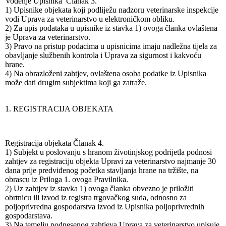
Vođenje Upisnika Članak 3.
1) Upisnike objekata koji podliježu nadzoru veterinarske inspekcije
vodi Uprava za veterinarstvo u elektroničkom obliku.
2) Za upis podataka u upisnike iz stavka 1) ovoga članka ovlaštena
je Uprava za veterinarstvo.
3) Pravo na pristup podacima u upisnicima imaju nadležna tijela za
obavljanje službenih kontrola i Uprava za sigurnost i kakvoću
hrane.
4) Na obrazloženi zahtjev, ovlaštena osoba podatke iz Upisnika
može dati drugim subjektima koji ga zatraže.
1. REGISTRACIJA OBJEKATA
Registracija objekata Članak 4.
1) Subjekt u poslovanju s hranom životinjskog podrijetla podnosi
zahtjev za registraciju objekta Upravi za veterinarstvo najmanje 30
dana prije predviđenog početka stavljanja hrane na tržište, na
obrascu iz Priloga 1. ovoga Pravilnika.
2) Uz zahtjev iz stavka 1) ovoga članka obvezno je priložiti
obrtnicu ili izvod iz registra trgovačkog suda, odnosno za
poljoprivredna gospodarstva izvod iz Upisnika poljoprivrednih
gospodarstava.
3) Na temelju podnesenog zahtjeva Uprava za veterinarstvo upisuje