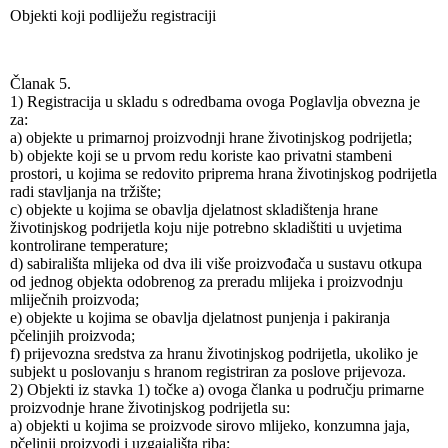
Objekti koji podliježu registraciji
Članak 5.
1) Registracija u skladu s odredbama ovoga Poglavlja obvezna je
za:
a) objekte u primarnoj proizvodnji hrane životinjskog podrijetla;
b) objekte koji se u prvom redu koriste kao privatni stambeni
prostori, u kojima se redovito priprema hrana životinjskog podrijetla
radi stavljanja na tržište;
c) objekte u kojima se obavlja djelatnost skladištenja hrane
životinjskog podrijetla koju nije potrebno skladištiti u uvjetima
kontrolirane temperature;
d) sabirališta mlijeka od dva ili više proizvođača u sustavu otkupa
od jednog objekta odobrenog za preradu mlijeka i proizvodnju
mliječnih proizvoda;
e) objekte u kojima se obavlja djelatnost punjenja i pakiranja
pčelinjih proizvoda;
f) prijevozna sredstva za hranu životinjskog podrijetla, ukoliko je
subjekt u poslovanju s hranom registriran za poslove prijevoza.
2) Objekti iz stavka 1) točke a) ovoga članka u području primarne
proizvodnje hrane životinjskog podrijetla su:
a) objekti u kojima se proizvode sirovo mlijeko, konzumna jaja,
pčelinji proizvodi i uzgajališta riba;