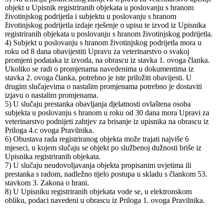
objekt u Upisnik registriranih objekata u poslovanju s hranom
životinjskog podrijetla i subjektu u poslovanju s hranom
životinjskog podrijetla izdaje rješenje o upisu te izvod iz Upisnika
registriranih objekata u poslovanju s hranom životinjskog podrijetla.
4) Subjekt u poslovanju s hranom životinjskog podrijetla mora u
roku od 8 dana obavijestiti Upravu za veterinarstvo o svakoj
promjeni podataka iz izvoda, na obrascu iz stavka 1. ovoga članka.
Ukoliko se radi o promjenama navedenima u dokumentima iz
stavka 2. ovoga članka, potrebno je iste priložiti obavijesti. U
drugim slučajevima o nastalim promjenama potrebno je dostaviti
izjavu o nastalim promjenama.
5) U slučaju prestanka obavljanja djelatnosti ovlaštena osoba
subjekta u poslovanju s hranom u roku od 30 dana mora Upravi za
veterinarstvo podnijeti zahtjev za brisanje iz upisnika na obrascu iz
Priloga 4.c ovoga Pravilnika.
6) Obustava rada registriranog objekta može trajati najviše 6
mjeseci, u kojem slučaju se objekt po službenoj dužnosti briše iz
Upisnika registriranih objekata.
7) U slučaju neudovoljavanja objekta propisanim uvjetima ili
prestanka s radom, nadležno tijelo postupa u skladu s člankom 53.
stavkom 3. Zakona o hrani.
8) U Upisniku registriranih objekata vode se, u elektronskom
obliku, podaci navedeni u obrascu iz Priloga 1. ovoga Pravilnika.