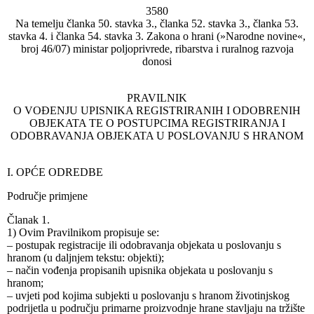
3580
Na temelju članka 50. stavka 3., članka 52. stavka 3., članka 53.
stavka 4. i članka 54. stavka 3. Zakona o hrani (»Narodne novine«,
broj 46/07) ministar poljoprivrede, ribarstva i ruralnog razvoja
donosi
PRAVILNIK
O VOĐENJU UPISNIKA REGISTRIRANIH I ODOBRENIH
OBJEKATA TE O POSTUPCIMA REGISTRIRANJA I
ODOBRAVANJA OBJEKATA U POSLOVANJU S HRANOM
I. OPĆE ODREDBE
Područje primjene
Članak 1.
1) Ovim Pravilnikom propisuje se:
– postupak registracije ili odobravanja objekata u poslovanju s
hranom (u daljnjem tekstu: objekti);
– način vođenja propisanih upisnika objekata u poslovanju s
hranom;
– uvjeti pod kojima subjekti u poslovanju s hranom životinjskog
podrijetla u području primarne proizvodnje hrane stavljaju na tržište