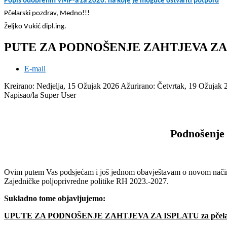
Popis odobrenih VMP-a za 2026. na koje je moguće ostvariti p
otporu
Pčelarski pozdrav, Medno!!!
Željko Vukić dipl.ing.
PUTE ZA PODNOŠENJE ZAHTJEVA ZA IS
E-mail
Kreirano: Nedjelja, 15 Ožujak 2026
Ažurirano: Četvrtak, 19 Ožujak
Napisao/la Super User
Podnošenje 
Ovim putem Vas podsjećam i još jednom obavještavam o novom načinu p
Zajedničke poljoprivredne politike RH 2023.-2027.
Sukladno tome objavljujemo:
UPUTE ZA PODNOŠENJE ZAHTJEVA ZA ISPLATU za pčelar