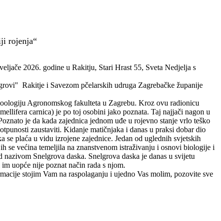
i rojenja“
eljače 2026. godine u Rakitju, Stari Hrast 55, Sveta Nedjelja s
igrovi" Rakitje i Savezom pčelarskih udruga Zagrebačke županije
u zoologiju Agronomskog fakulteta u Zagrebu. Kroz ovu radionicu
llifera carnica) je po toj osobini jako poznata. Taj najjači nagon u
Poznato je da kada zajednica jednom uđe u rojevno stanje vrlo teško
potpunosti zaustaviti. Kidanje matičnjaka i danas u praksi dobar dio
ka se plaća u vidu izrojene zajednice. Jedan od uglednih svjetskih
h se većina temeljila na znanstvenom istraživanju i osnovi biologije i
od nazivom Snelgrova daska. Snelgrova daska je danas u svijetu
i im uopće nije poznat način rada s njom.
nformacije stojim Vam na raspolaganju i ujedno Vas molim, pozovite sve