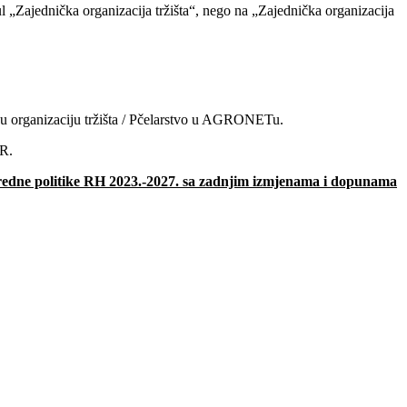
Zajednička organizacija tržišta“, nego na „Zajednička organizacija
ičku organizaciju tržišta / Pčelarstvo u AGRONETu.
RR.
vredne politike RH 2023.-2027.
sa zadnjim izmjenama i dopunama