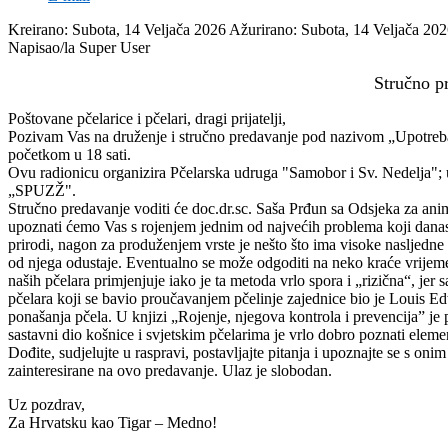
Kreirano: Subota, 14 Veljača 2026
Ažurirano: Subota, 14 Veljača 20
Napisao/la Super User
Stručno p
Poštovane pčelarice i pčelari, dragi prijatelji,
Pozivam Vas na druženje i stručno predavanje pod nazivom „Upotreba Sn
početkom u 18 sati.
Ovu radionicu organizira Pčelarska udruga "Samobor i Sv. Nedelja";
„SPUZŽ".
Stručno predavanje voditi će doc.dr.sc. Saša Prđun sa Odsjeka za ani
upoznati ćemo Vas s rojenjem jednim od najvećih problema koji danas j
prirodi, nagon za produženjem vrste je nešto što ima visoke nasljedn
od njega odustaje. Eventualno se može odgoditi na neko kraće vrijeme a
naših pčelara primjenjuje iako je ta metoda vrlo spora i „rizična“, je
pčelara koji se bavio proučavanjem pčelinje zajednice bio je Louis Ed
ponašanja pčela. U knjizi „Rojenje, njegova kontrola i prevencija” j
sastavni dio košnice i svjetskim pčelarima je vrlo dobro poznati eleme
Dođite, sudjelujte u raspravi, postavljajte pitanja i upoznajte se s o
zainteresirane na ovo predavanje. Ulaz je slobodan.
Uz pozdrav,
Za Hrvatsku kao Tigar – Medno!