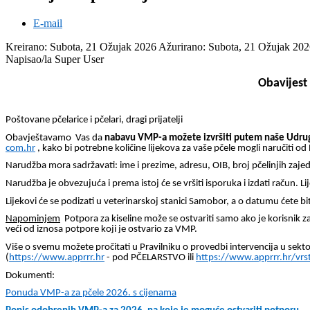
E-mail
Kreirano: Subota, 21 Ožujak 2026
Ažurirano: Subota, 21 Ožujak 20
Napisao/la Super User
Obavijest
Poštovane pčelarice i pčelari, dragi prijatelji
Obavještavamo Vas da
nabavu VMP-a možete izvršiti putem naše Udr
com.hr
, kako bi potrebne količine lijekova za vaše pčele mogli naručiti o
Narudžba mora sadržavati: ime i prezime, adresu, OIB, broj pčelinjih zajedn
Narudžba je obvezujuća i prema istoj će se vršiti isporuka i izdati račun. 
Lijekovi će se podizati u veterinarskoj stanici Samobor, a o datumu ćete b
Napominjem
Potpora za kiseline može se ostvariti samo ako je korisnik z
veći od iznosa potpore koji je ostvario za VMP.
Više o svemu možete pročitati u Pravilniku o provedbi intervencija u sektor
(
https://www.apprrr.hr
- pod PČELARSTVO ili
https://www.apprrr.hr/vrst
Dokumenti:
Ponuda VMP-a za pčele 2026. s cijenama