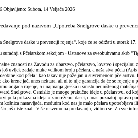
26
Objavljeno: Subota, 14 Veljača 2026
redavanje pod nazivom „Upotreba Snelgrove daske u prevencij
elgrove daske u prevenciji rojenja“, koje će se održati u utorak 17. v
 u suradnji s Pčelarskom sekcijom - Ustanove za sveobuhvatnu skrb "T
malne znanosti na Zavodu za ribarstvo, pčelarstvo, lovstvo i specijaln
oš uvijek zadaje muke velikom broju pčelara, a naša siva pčela (Apis me
e osobine kod pčela i kao takav nije poželjan u suvremenom pčelarstvu. 
ko krene jači unos nektara, ali ni to nije garancija da će se rojenje u 
r samo odgađa rojenje, a i najmanja greška u smislu neuništenog matičnja
ward Snelgrove. Osmislio je mnoge praktične ideje u pčelarstvu, od koji
e prvi puta prikazana ideja o zamreženoj dasci, danas poznatoj upravo p
nt košnica nastavljača, međutim kod nas je malo pčelara upotrebljava il
nim što još niste znali. Više o svemu na predavanju, vidimo se. Za sve i