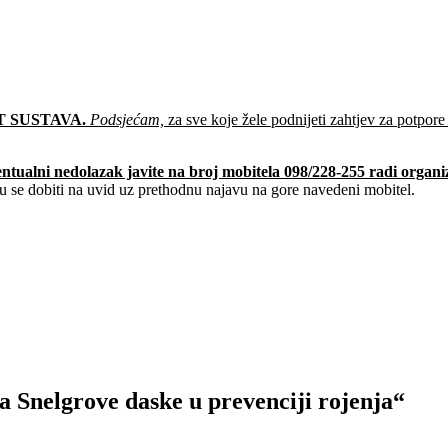
 SUSTAVA.
Podsjećam,
za sve koje žele podnijeti zahtjev za potpor
entualni nedolazak javite na broj mobitela 098/228-255 radi organ
gu se dobiti na uvid uz prethodnu najavu na gore navedeni mobitel.
 Snelgrove daske u prevenciji rojenja“