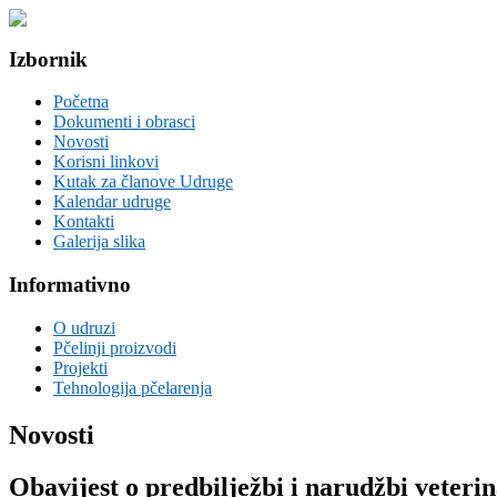
Izbornik
Početna
Dokumenti i obrasci
Novosti
Korisni linkovi
Kutak za članove Udruge
Kalendar udruge
Kontakti
Galerija slika
Informativno
O udruzi
Pčelinji proizvodi
Projekti
Tehnologija pčelarenja
Novosti
Obavijest o predbilježbi i narudžbi veter