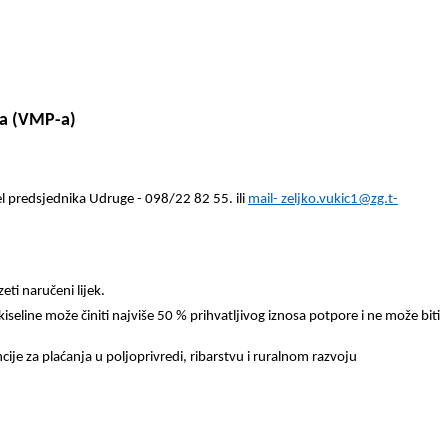
da (VMP-a)
 predsjednika Udruge - 098/22 82 55. ili
mail-
zeljko.vukic1@zg.t-
ti naručeni lijek.
eline može činiti najviše 50 % prihvatljivog iznosa potpore i ne može biti
cije za plaćanja u poljoprivredi, ribarstvu i ruralnom razvoju