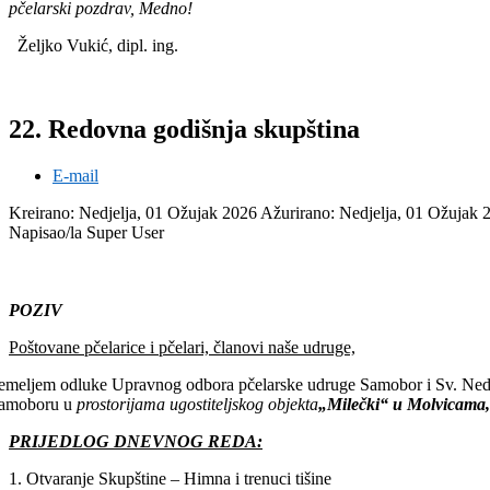
pčelarski pozdrav, Medno!
Željko Vukić, dipl. ing.
22. Redovna godišnja skupština
E-mail
Kreirano: Nedjelja, 01 Ožujak 2026
Ažurirano: Nedjelja, 01 Ožujak
Napisao/la Super User
POZIV
Poštovane pčelarice i pčelari, članovi naše udruge,
emeljem odluke Upravnog odbora pčelarske udruge Samobor i Sv. Nede
amoboru u
prostorijama ugostiteljskog objekta
„Milečki“ u Molvicama
PRIJEDLOG DNEVNOG REDA:
1. Otvaranje Skupštine – Himna i trenuci tišine