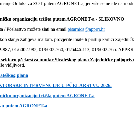
zimanje Odluka za ZOT putem AGRONET-a, jer više se ne ide na modul „
edničku organizaciju tržišta putem AGRONET-a - SLIKOVNO
a / Pčelarstvo možete slati na email
pisarnica@apprrr.hr
kon slanja Zahtjeva mailom, provjerite imate li pristup kartici Zajedn
6002-887, 01/6002-982, 01/6002-760, 01/6446-113, 01/6002-765. APPR
u sektoru pčelarstva unutar Strateškog plana Zajedničke poljopri
 vidljivosti.
rateškog plana
KTORSKE INTERVENCIJE U PČELARSTVU 2026.
dničku organizaciju tržišta putem AGRONET-a
arstvu putem AGRONET-a