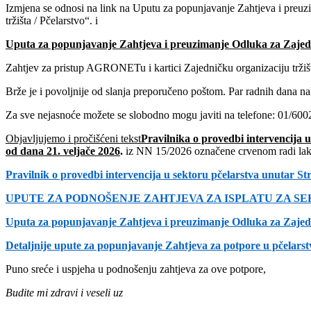
Izmjena se odnosi na link na Uputu za popunjavanje Zahtjeva i preu
tržišta / Pčelarstvo“. i
Uputa za popunjavanje Zahtjeva i preuzimanje Odluka za Zaj
Zahtjev za pristup AGRONETu i kartici Zajedničku organizaciju tržišt
Brže je i povoljnije od slanja preporučeno poštom. Par radnih dana na
Za sve nejasnoće možete se slobodno mogu javiti na telefone: 01/
Objavljujemo i pročišćeni tekst
Pravilnika o provedbi intervencija 
od dana 21. veljače 2026
.
iz NN 15/2026 označene crvenom radi lakše
Pravilnik o provedbi intervencija u sektoru pčelarstva unutar St
UPUTE ZA PODNOŠENJE ZAHTJEVA ZA ISPLATU ZA SE
Uputa za popunjavanje Zahtjeva i preuzimanje Odluka za Zaje
Detaljnije upute za popunjavanje Zahtjeva za potpore u pčel
Puno sreće i uspjeha u podnošenju zahtjeva za ove potpore,
Budite mi zdravi i veseli uz