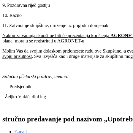
9. Pozdravna riječ gostiju
10. Razno -
11. Zatvaranje skupštine, druženje uz prigodni domjenak.
Nakon zatvaranja skupštine biti će prezentacija korištenja
AGRONET
plana, moraju se registrirati u AGRONET-u.
Molim Vas da svojim dolaskom pridonesete radu ove Skupštine,
a ev
svoju prisutnost
. Sva izvješća kao i druge materijale za skupštinu mo
Srdačan pčelarski pozdrav, medno!
Predsjednik
Željko Vukić, dipl.ing.
stručno predavanje pod nazivom „Upotreba
E-mail