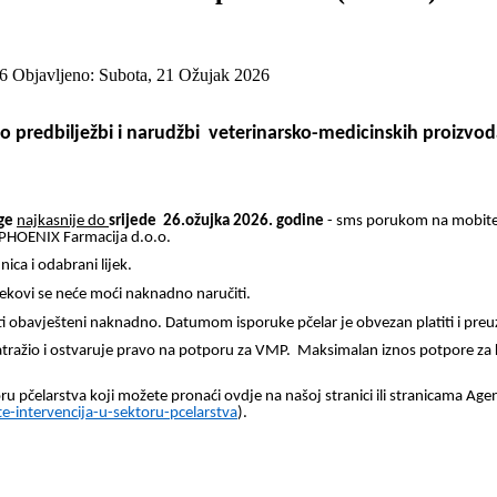
26
Objavljeno: Subota, 21 Ožujak 2026
 o predbilježbi i narudžbi veterinarsko-medicinskih proizvo
uge
najkasnije do
srijede 26.ožujka 2026. godine
- sms porukom na mobitel
d PHOENIX Farmacija d.o.o.
ica i odabrani lijek.
Lijekovi se neće moći naknadno naručiti.
iti obavješteni naknadno. Datumom isporuke pčelar je obvezan platiti i preuze
atražio i ostvaruje pravo na potporu za VMP. Maksimalan iznos potpore za kis
u pčelarstva koji možete pronaći ovdje na našoj stranici ili stranicama Agen
e-intervencija-u-sektoru-pcelarstva
).